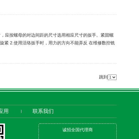
时，应按螺母的对边间距的尺寸选用相应尺寸的扳手。紧固螺
紧 2.使用活络扳手时，用力的方向不能弄反 在维修数控铣
跳到
应用
联系我们
诚招全国代理商