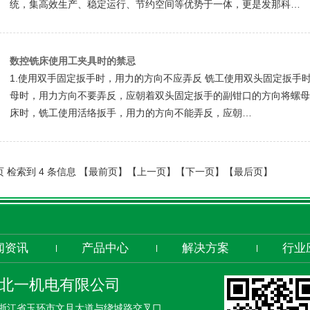
统，集高效生产、稳定运行、节约空间等优势于一体，更是发那科…
数控铣床使用工夹具时的禁忌
1.使用双手固定扳手时，用力的方向不应弄反 铣工使用双头固定扳手
母时，用力方向不要弄反，应朝着双头固定扳手的副钳口的方向将螺母旋
床时，铣工使用活络扳手，用力的方向不能弄反，应朝…
页 检索到 4 条信息 【最前页】【上一页】【下一页】【最后页】
闻资讯
产品中心
解决方案
行业
北一机电有限公司
浙江省玉环市文旦大道与绕城路交叉口